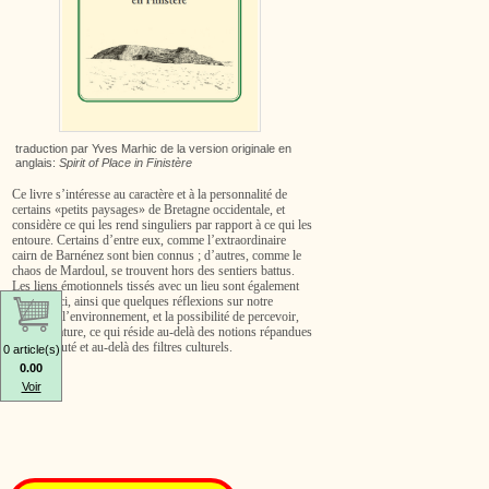
traduction par Yves Marhic de la version originale en
anglais:
Spirit of Place in Finistère
Ce livre s’intéresse au caractère et à la personnalité de
certains «petits paysages» de Bretagne occidentale, et
considère ce qui les rend singuliers par rapport à ce qui les
entoure. Certains d’entre eux, comme l’extraordinaire
cairn de Barnénez sont bien connus ; d’autres, comme le
chaos de Mardoul, se trouvent hors des sentiers battus.
Les liens émotionnels tissés avec un lieu sont également
abordés ici, ainsi que quelques réflexions sur notre
relation à l’environnement, et la possibilité de percevoir,
dans la nature, ce qui réside au-delà des notions répandues
sur la beauté et au-delà des filtres culturels.
0 article(s)
0.00
Voir